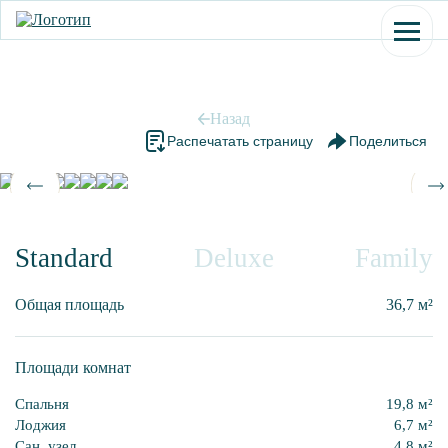
Skip
to
content
Назад
Распечатать страницу
Поделиться
Standard
Deluxe
Family
Общая площадь
36,7 м²
Площади комнат
Спальня
19,8 м²
Лоджия
6,7 м²
Сан. узел
4,8 м²